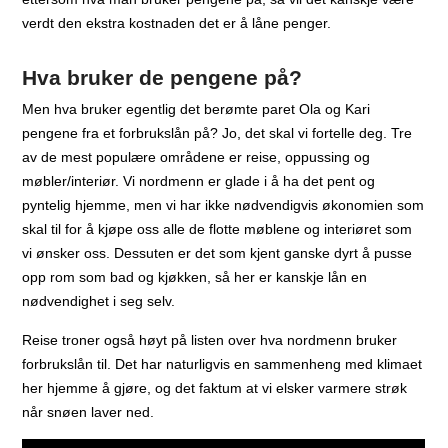
verdt den ekstra kostnaden det er å låne penger.
Hva bruker de pengene på?
Men hva bruker egentlig det berømte paret Ola og Kari
pengene fra et forbrukslån på? Jo, det skal vi fortelle deg. Tre
av de mest populære områdene er reise, oppussing og
møbler/interiør. Vi nordmenn er glade i å ha det pent og
pyntelig hjemme, men vi har ikke nødvendigvis økonomien som
skal til for å kjøpe oss alle de flotte møblene og interiøret som
vi ønsker oss. Dessuten er det som kjent ganske dyrt å pusse
opp rom som bad og kjøkken, så her er kanskje lån en
nødvendighet i seg selv.
Reise troner også høyt på listen over hva nordmenn bruker
forbrukslån til. Det har naturligvis en sammenheng med klimaet
her hjemme å gjøre, og det faktum at vi elsker varmere strøk
når snøen laver ned.