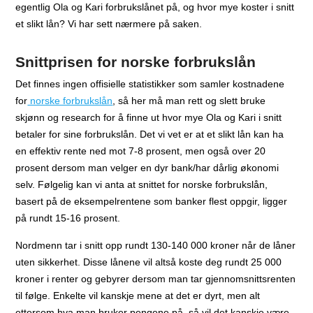
egentlig Ola og Kari forbrukslånet på, og hvor mye koster i snitt
et slikt lån? Vi har sett nærmere på saken.
Snittprisen for norske forbrukslån
Det finnes ingen offisielle statistikker som samler kostnadene
for
norske forbrukslån
, så her må man rett og slett bruke
skjønn og research for å finne ut hvor mye Ola og Kari i snitt
betaler for sine forbrukslån. Det vi vet er at et slikt lån kan ha
en effektiv rente ned mot 7-8 prosent, men også over 20
prosent dersom man velger en dyr bank/har dårlig økonomi
selv. Følgelig kan vi anta at snittet for norske forbrukslån,
basert på de eksempelrentene som banker flest oppgir, ligger
på rundt 15-16 prosent.
Nordmenn tar i snitt opp rundt 130-140 000 kroner når de låner
uten sikkerhet. Disse lånene vil altså koste deg rundt 25 000
kroner i renter og gebyrer dersom man tar gjennomsnittsrenten
til følge. Enkelte vil kanskje mene at det er dyrt, men alt
ettersom hva man bruker pengene på, så vil det kanskje være