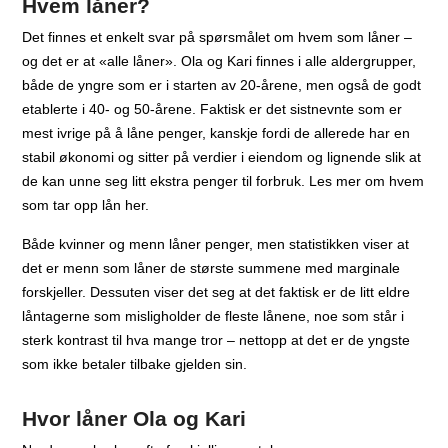
Hvem låner?
Det finnes et enkelt svar på spørsmålet om hvem som låner –
og det er at «alle låner». Ola og Kari finnes i alle aldergrupper,
både de yngre som er i starten av 20-årene, men også de godt
etablerte i 40- og 50-årene. Faktisk er det sistnevnte som er
mest ivrige på å låne penger, kanskje fordi de allerede har en
stabil økonomi og sitter på verdier i eiendom og lignende slik at
de kan unne seg litt ekstra penger til forbruk. Les mer om hvem
som tar opp lån her.
Både kvinner og menn låner penger, men statistikken viser at
det er menn som låner de største summene med marginale
forskjeller. Dessuten viser det seg at det faktisk er de litt eldre
låntagerne som misligholder de fleste lånene, noe som står i
sterk kontrast til hva mange tror – nettopp at det er de yngste
som ikke betaler tilbake gjelden sin.
Hvor låner Ola og Kari